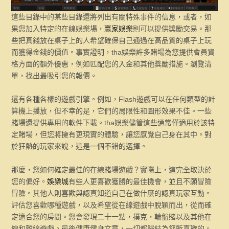
這些目錄中的某些目錄還將列出有關特殊事件的信息，或者，如
果您加入特定的在線娛樂場，
贏家娛樂
則可以提供獎勵交易。那
些把真錢放在桌子上的人希望確保自己通過在高品質的桌子上玩
而獲得金錢的價值。事實證明，tha娛樂許多賭場為您提供會員資
格方面的額外優惠，例如匹配您的入金和其他獎勵措施。瀏覽清
單，找出最吸引您的報價。
還有各種各樣的遊戲引擎。例如，Flash遊戲可以在任何類型的計
算機上播放，但不幸的是，它們的局限性和圖形效果不佳。一些
賭場還提供專用的軟件下載。tha娛樂儘管這些通常僅適用於該特
定賭場，但您將擁有更現實的體驗，讓您感覺自己身在其中。對
於狂熱的玩家來說，這是一個不錯的選擇。
那麼，您如何確定最佳的在線賭場遊戲？實際上，這完全取決於
您的偏好。
娛樂城
有些人更喜歡獲勝的最佳機會，並且不願冒險
冒險。其他人則喜歡與認真知道自己在做什麼的認真玩家互動。
評估您喜歡哪種遊戲，以及希望從在線遊戲中脫穎而出，從而確
定適合您的房間。您會發現二十一點，撲克，輪盤賭以及其他在
線和離線遊戲。最後健康健身文章，一切都歸結為您所喜歡的。