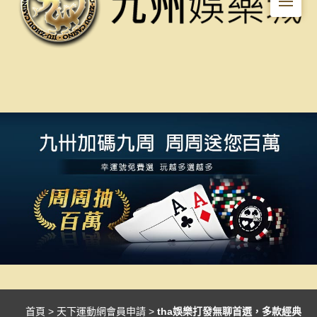
首頁
>
天下運動網會員申請
>
tha娛樂打發無聊首選，多款經典