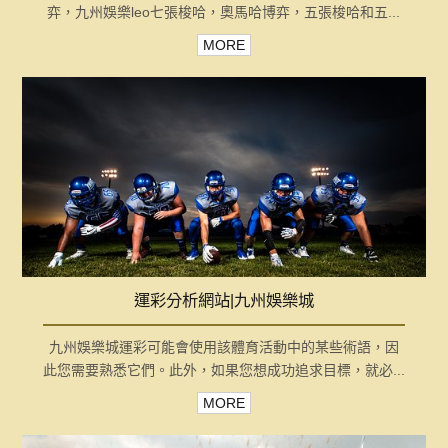
弈，九州娛樂leo七張梭哈，奧馬哈博弈，五張梭哈和五...
MORE
運彩分析網站|九州娛樂城
九州娛樂城運彩可能會使用該體育活動中的某些術語，因
此您需要熟悉它們。此外，如果您想成功追求目標，就必...
MORE