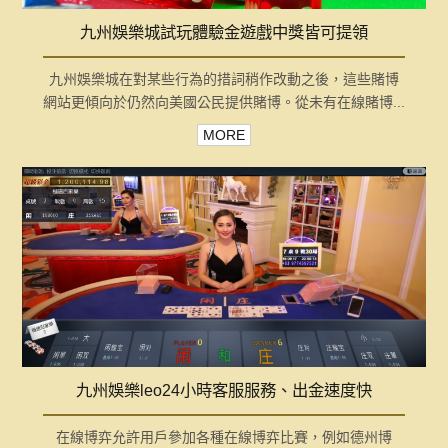
九州娛樂城試玩體驗金遊戲中獎皆可提領
九州娛樂城在對某些行為的措詞稍作改動之後，這些賭博
網站更傾向於仍然向美國公民提供賭博。從未有在線賭博...
MORE
九州娛樂leo24小時客服服務、出金速度快
在線博弈允許用戶參加各種在線博弈比賽，例如德州博