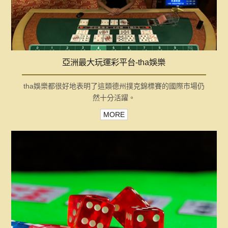
亞洲最大玩運彩平台-tha娛樂
tha娛樂都很好地表明了這類德州撲克錦標賽的國際市場仍
然十分活躍。
MORE