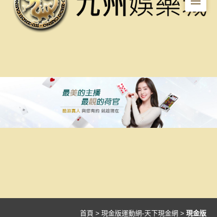
首頁
>
現金版運動網-天下現金網
>
現金版